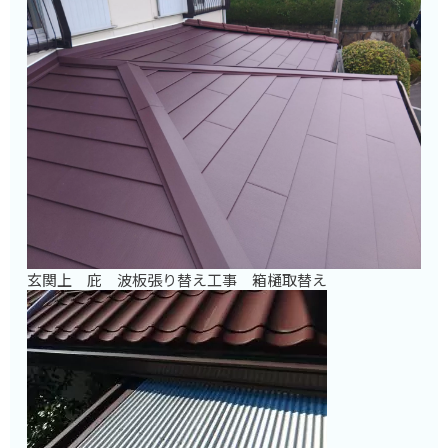
玄関上 庇 波板張り替え工事 箱樋取替え