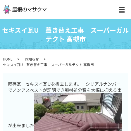
セキスイ瓦U 葺き替え工事 スーパーガル
テクト 高槻市
HOME
お知らせ
セキスイ瓦U 葺き替え工事 スーパーガルテクト 高槻市
既存瓦 セキスイ瓦Uを撤去します。 シリアルナンバー
でノンアスベストが証明でき廃材処分費を大幅に抑える事
が出来ました